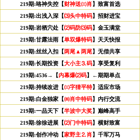
219期:咯神失控【
财神送㈢肖
】致富首选
219期:出浅入深【
⑶头中特码
】招财进宝
219期:岩栖穴处【
⑵码防⑶码
】金玉满堂
219期:甘露法雨【
单双爆特码
】天天快报
219期:丝丝入扣【
两尾▲两尾
】无偿共享
219期:长期投资【
大小主⒊码
】享受复利
219期:4536→【
内幕爆⑵码
】←期期单点
219期:持续改进【
㈢字猜平特
】适应市场
219期:白金独家【
㈣肖中特码
】内行交流
219期:一品天下【
半波中大奖
】巅峰高手
219期:徐徐进展【
⑵门中特码
】横财致富
219期:创作冲动【
家野主⒉肖
】千军万马