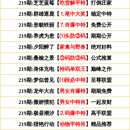
219期:芝芝蓝莓【
吃货解平特
】打倒庄家
219期:群雄逐鹿【
⒈尾中大奖
】稳定中特
219期:形貌昳丽【
⒎肖爆中特
】免费公开
219期:养虎为患【
⑴头防③码
】期期公开
219期:夕阳醉了【
家禽与野兽
】绝对好料
219期:桑榆之景【
③码防③码
】公式推算
219期:身体充电【
特码单双王
】巅峰之作
219期:梦似曾见【
⑴段必中特
】至尊联盟
219期:龙年大吉【
男女肖爆特
】期期免费
219期:撒娇惯犯【
男女中特肖
】一起发财
219期:极昼潮汐【
⒉码爆中特
】高手联盟
219期:猎艳行动【
动物平特肖
】精品推荐