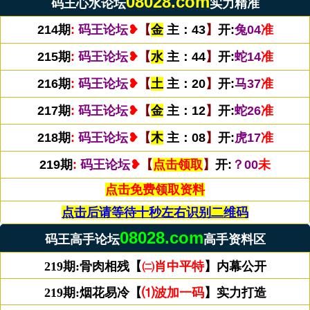
08028.com
码王心水论坛
实力精准
214期
:
码王论坛
❥
【
金
主：43
】
开:
兔04
准
215期
:
码王论坛
❥
【
水
主：44
】
开:
蛇14
准
216期
:
码王论坛
❥
【
土
主：20
】
开:
马37
准
217期
:
码王论坛
❥
【
金
主：12
】
开:
蛇26
准
218期
:
码王论坛
❥
【
木
主：08
】
开:
虎17
准
219期
:
码王论坛
❥
【
点击领取
】
开:
？00
未
点击免费领取资料
点击后请等待十秒左右识别二维码
08028.com
码王高手论坛
高手资料区
219期:骨肉相残【
㈡肖中平特
】内幕公开
219期:烟花易冷【
⑴波加一码
】实力打造