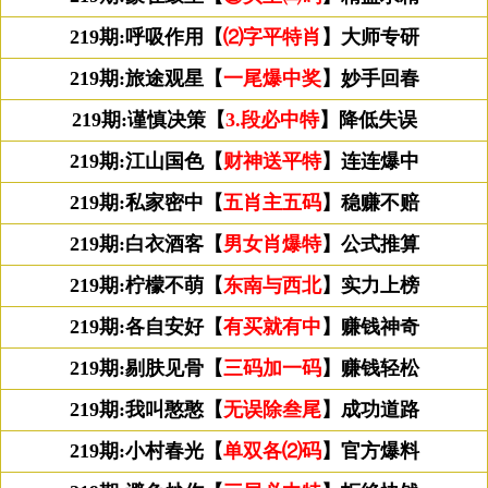
219期:呼吸作用【
⑵字平特肖
】大师专研
219期:旅途观星【
一尾爆中奖
】妙手回春
219期:谨慎决策【
3.段必中特
】降低失误
219期:江山国色【
财神送平特
】连连爆中
219期:私家密中【
五肖主五码
】稳赚不赔
219期:白衣酒客【
男女肖爆特
】公式推算
219期:柠檬不萌【
东南与西北
】实力上榜
219期:各自安好【
有买就有中
】赚钱神奇
219期:剔肤见骨【
三码加一码
】赚钱轻松
219期:我叫憨憨【
无误除叁尾
】成功道路
219期:小村春光【
单双各⑵码
】官方爆料