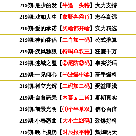
219期:最少的发【
牛逼一头特
】大力支持
219期:戏如人生【
家野各④肖
】志存高远
219期:爱的承诺【
买啥都开啥
】实力精选
219期:神仙眷侣【
二肖加一码
】公式推算
219期:疾风独狼【
特码单双王
】狂赚千万
219期:连城之璧【
②尾防②码
】事实说话
219期:一见倾心【
㈠波爆中奖
】高手爆料
219期:树立光辉【
二码加二码
】受益匪浅
219期:自食恶果【
内幕▲二肖
】期期真实
219期:前景光明【
⑴个半单双
】信心百倍
219期:小春恋曲【
大小主⑵码
】劲爆好料
219期:晚上摸奶【
时辰报平特
】辉煌明天