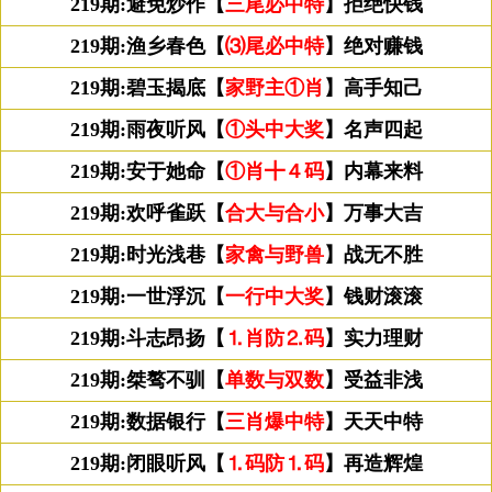
219期:避免炒作【
三尾必中特
】拒绝快钱
219期:渔乡春色【
⑶尾必中特
】绝对赚钱
219期:碧玉揭底【
家野主①肖
】高手知己
219期:雨夜听风【
①头中大奖
】名声四起
219期:安于她命【
①肖╋４码
】内幕来料
219期:欢呼雀跃【
合大与合小
】万事大吉
219期:时光浅巷【
家禽与野兽
】战无不胜
219期:一世浮沉【
一行中大奖
】钱财滚滚
219期:斗志昂扬【
⒈肖防⒉码
】实力理财
219期:桀骜不驯【
单数与双数
】受益非浅
219期:数据银行【
三肖爆中特
】天天中特
219期:闭眼听风【
⒈码防⒈码
】再造辉煌