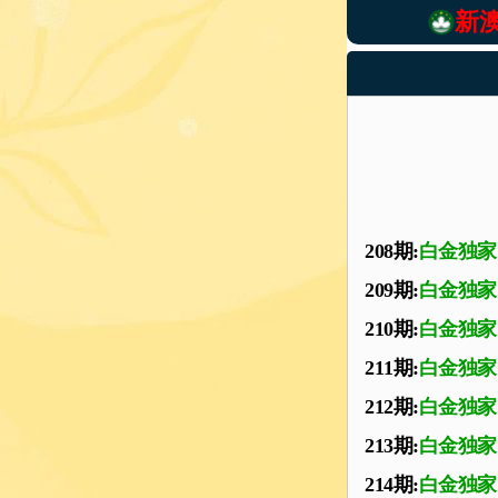
新
208期:
白金独家
209期:
白金独家
210期:
白金独家
211期:
白金独家
212期:
白金独家
213期:
白金独家
214期:
白金独家