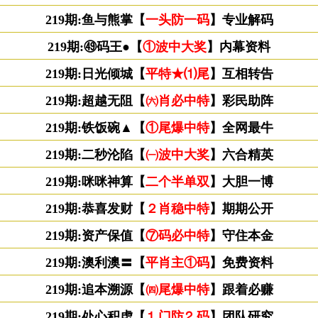
219期:鱼与熊掌【
一头防一码
】专业解码
219期:㊾码王●【
①波中大奖
】内幕资料
219期:日光倾城【
平特★⑴尾
】互相转告
219期:超越无阻【
㈥肖必中特
】彩民助阵
219期:铁饭碗▲【
①尾爆中特
】全网最牛
219期:二秒沦陷【
㈠波中大奖
】六合精英
219期:咪咪神算【
二个半单双
】大胆一博
219期:恭喜发财【
２肖稳中特
】期期公开
219期:资产保值【
⑦码必中特
】守住本金
219期:澳利澳〓【
平肖主①码
】免费资料
219期:追本溯源【
㈣尾爆中特
】跟着必赚
219期:处心积虑【
⒈门防⒉码
】团队研究