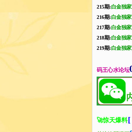
215期:
白金独家
216期:
白金独家
217期:
白金独家
218期:
白金独家
219期:
白金独家
码王心水论坛