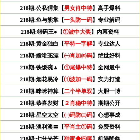
218期:公私猬集【
男女肖中特
】高手爆料
218期:鱼与熊掌【
一头防一码
】专业解码
218期:㊾码王●【
①波中大奖
】内幕资料
218期:黄金独白【
平特一字解
】专业达人
218期:嬡暀苝漂【
㈠肖加㈣码
】绝世好料
218期:铁饭碗▲【
①尾爆中特
】全网最牛
218期:烟花易冷【
⑴波加一码
】实力打造
218期:咪咪神算【
二个半单双
】大胆一博
218期:恭喜发财【
２肖稳中特
】期期公开
218期:星空太空【
㈠码防㈢码
】心想事成
218期:澳利澳〓【
平肖主①码
】免费资料
218期:七分光芒【
独家◆⑸尾
】机遇降临