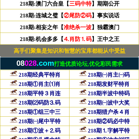
218期:澳门六合皇【
三码中特
】期期公开
218期:连城之璧【
②尾防②码
】事实说话
218期:相妄之年【
准绝杀一波
】独霸澳门
218期:机会多多【
⒋肖防⒈码
】王中之王
高手们聚集是知识和智慧的宝库都能从中受益
08
028
.com
打造优质论坛,优化彩民需求
218期经典平特肖
218期㈠肖主㈠码
218期①肖主⑴肖
218期发财平特肖
218期平特３肖连
218期半波中特码
218期⑵码防⒊码
218期㈠波中大奖
218期①组三中三
218期猎户杀４肖
218期㈠尾中平特
218期②码必中特
218期①波＋⒉码
218期⒈字解平特