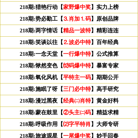
218期:猎艳行动【
家野爆中奖
】实力上榜
218期:势必勤工【
⒊肖加⒈码
】原创品牌
218期:两字情话【
精品一波特
】精彩连连
218期:笑谈以往【
⒉波必中特
】百年经典
218期:一念天堂【
一行爆中特
】公式推算
218期:愀然变色【
⑿码爆中特
】暴富专家
218期:氧化风机【
平特主一码
】期期公开
218期:施眠了呀【
三门必中特
】高手研究
218期:漫过黑夜【
经典㈡肖特
】黄金好料
218期:蒙在鼓里【
②头主㈡码
】精益求精
218期:呼吸作用【
⑵字平特肖
】大师专研
218期:旅途观星【
一尾爆中奖
】妙手回春