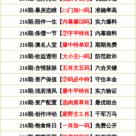
218期:暴戾恣睢【
㈡门加㈠码
】准确率高
218期:陪伴一生【
内幕爆⑶码
】实力爆料
218期:侏儒一节【
⑦字平特肖
】内幕狠料
218期:澳名人堂【
爆中特单双
】期期免费
218期:收益透明【
大小主㈠码
】防范欺诈
218期:含情脉脉【
五肖主五码
】六合关键
218期:资产保值【
⑦码必中特
】守住本金
218期:浅若清风【
最牛平特肖
】实力验证
218期:资产配置【
选肉菜草肖
】最优组合
218期:创作冲动【
家野主⒉肖
】千军万马
218期:饱食终日【
一肖加一码
】免费公开