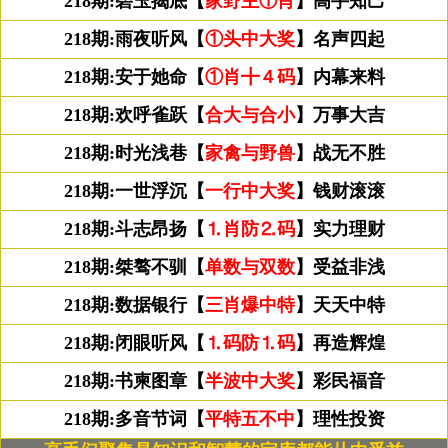
218期:碧玉揭底【
家野主①肖
】高手知己
218期:雨夜听风【
①头中大奖
】名声四起
218期:安于她命【
①肖╋４码
】内幕来料
218期:欢呼雀跃【
合大与合小
】万事大吉
218期:时光浅巷【
家禽与野兽
】战无不胜
218期:一世浮沉【
一行中大奖
】钱财滚滚
218期:斗志昂扬【
⒈肖防⒉码
】实力理财
218期:桀骜不驯【
单数与双数
】受益非浅
218期:数据银行【
三肖爆中特
】天天中特
218期:闭眼听风【
⒈码防⒈码
】再造辉煌
218期:书柬图章【
半波中大奖
】彩民福音
218期:多音节词【
平特五不中
】理性投资