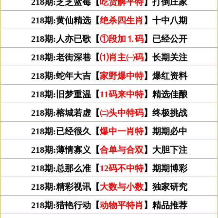
218期:芝芝蓝莓【
吃货解平特
】打倒庄家
218期:黄仙精选【
绝杀四生肖
】十中八期
218期:人亦已歌【
①段加⒈码
】已经公开
218期:老街深巷【
⑴肖主㈠码
】长期关注
218期:蛇年大吉【
家野爆中特
】爆红资料
218期:旧梦重温【
11码来中特
】精选佳酿
218期:榕城若虚【
㈡头中特码
】终极挑战
218期:已经很久【
爆中一肖特
】期期必中
218期:薄情寡义【
合单与合双
】大胆下注
218期:总那么准【
12码不中特
】期期博彩
218期:精彩视讯【
大数与小数
】独家研究
218期:猎艳行动【
动物平特肖
】精品推荐