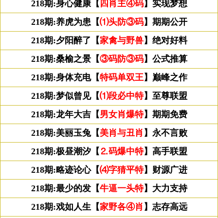
218期:身心健康【
四肖主④码
】实现梦想
218期:养虎为患【
⑴头防③码
】期期公开
218期:夕阳醉了【
家禽与野兽
】绝对好料
218期:桑榆之景【
③码防③码
】公式推算
218期:身体充电【
特码单双王
】巅峰之作
218期:梦似曾见【
⑴段必中特
】至尊联盟
218期:龙年大吉【
男女肖爆特
】期期免费
218期:美丽玉兔【
美肖与丑肖
】永不言败
218期:极昼潮汐【
⒉码爆中特
】高手联盟
218期:略迹论心【
⑷字猜平特
】财源广进
218期:最少的发【
牛逼一头特
】大力支持
218期:戏如人生【
家野各④肖
】志存高远