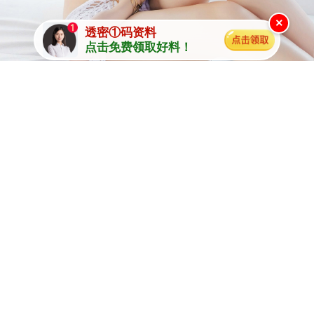
×
透密①码资料
点击免费领取好料！
说明 本论坛所提供的内容、资料、图片和资讯，只应用
在合法的资料探讨，暂不适用于其它，外围博彩和使用。
特此声明！
论坛免责声明：以上所有广告内容均为赞助商提供，本站
不对其经营行为负责。浏览或使用者须自行承担有关责
任，本网站恕不负责。
【码王心水论坛】域名：08028.com 六合在线，收集各
类资料，免费内幕资料，走势分析，尽在码王心水论坛
(广告联系)