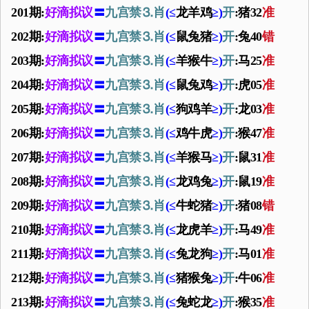
201期:
好滴拟议
〓
九宫禁⒊肖
(≤
龙羊鸡
≥)
开
:猪32
准
202期:
好滴拟议
〓
九宫禁⒊肖
(≤
鼠兔猪
≥)
开
:兔40
错
203期:
好滴拟议
〓
九宫禁⒊肖
(≤
羊猴牛
≥)
开
:马25
准
204期:
好滴拟议
〓
九宫禁⒊肖
(≤
鼠兔鸡
≥)
开
:虎05
准
205期:
好滴拟议
〓
九宫禁⒊肖
(≤
狗鸡羊
≥)
开
:龙03
准
206期:
好滴拟议
〓
九宫禁⒊肖
(≤
鸡牛虎
≥)
开
:猴47
准
207期:
好滴拟议
〓
九宫禁⒊肖
(≤
羊猴马
≥)
开
:鼠31
准
208期:
好滴拟议
〓
九宫禁⒊肖
(≤
龙鸡兔
≥)
开
:鼠19
准
209期:
好滴拟议
〓
九宫禁⒊肖
(≤
牛蛇猪
≥)
开
:猪08
错
210期:
好滴拟议
〓
九宫禁⒊肖
(≤
龙虎羊
≥)
开
:马49
准
211期:
好滴拟议
〓
九宫禁⒊肖
(≤
兔龙狗
≥)
开
:马01
准
212期:
好滴拟议
〓
九宫禁⒊肖
(≤
猪猴兔
≥)
开
:牛06
准
213期:
好滴拟议
〓
九宫禁⒊肖
(≤
兔蛇龙
≥)
开
:猴35
准