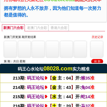
拥有梦想的人永不放弃，因为他们知道每一次努力
都是值得的。
08028.com
码王心水论坛
实力精准
213期
:
码王论坛
❥
【
金
主：04
】
开:
猴35
准
214期
:
码王论坛
❥
【
金
主：43
】
开:
兔04
准
215期
:
码王论坛
❥
【
水
主：44
】
开:
蛇14
准
216期
:
码王论坛
❥
【
土
主：20
】
开:
马37
准