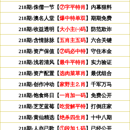
218期:侏儒一节【
⑦字平特肖
】内幕狠料
218期:澳名人堂【
爆中特单双
】期期免费
218期:收益透明【
大小主㈠码
】防范欺诈
218期:含情脉脉【
五肖主五码
】六合关键
218期:资产保值【
⑦码必中特
】守住本金
218期:浅若清风【
最牛平特肖
】实力验证
218期:资产配置【
选肉菜草肖
】最优组合
218期:创作冲动【
家野主⒉肖
】千军万马
218期:饱食终日【
一肖加一码
】免费公开
218期:芝芝蓝莓【
吃货解平特
】打倒庄家
218期:黄仙精选【
绝杀四生肖
】十中八期
218期:人亦已歌【
①段加⒈码
】已经公开