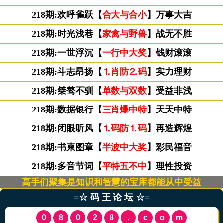
218期:欢呼雀跃【
合大与合小
】万事大吉
218期:时光浅巷【
家禽与野兽
】战无不胜
218期:一世浮沉【
一行中大奖
】钱财滚滚
218期:斗志昂扬【
⒈肖防⒉码
】实力理财
218期:桀骜不驯【
单数与双数
】受益非浅
218期:数据银行【
三肖爆中特
】天天中特
218期:闭眼听风【
⒈码防⒈码
】再造辉煌
218期:书柬图章【
半波中大奖
】彩民福音
218期:多音节词【
平特五不中
】理性投资
高手们聚集是知识和智慧的宝库都能从中受益
=☆ 码 王 论 坛 ☆=
0
8
0
2
8
.
c
o
m