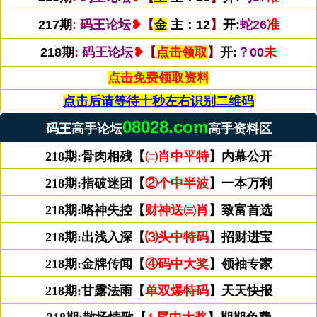
217期
:
码王论坛
❥
【
金
主：12
】
开:
蛇26
准
218期
:
码王论坛
❥
【
点击领取
】
开:
？00
未
点击免费领取资料
点击后请等待十秒左右识别二维码
08028.com
码王高手论坛
高手资料区
218期:骨肉相残【
㈡肖中平特
】内幕公开
218期:指破迷团【
②个中半波
】一本万利
218期:咯神失控【
财神送㈢肖
】致富首选
218期:出浅入深【
⑶头中特码
】招财进宝
218期:金牌传闻【
④码中大奖
】领袖专家
218期:甘露法雨【
单双爆特码
】天天快报