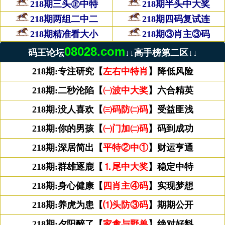
218期三头㊣中特
218期半头中大奖
218期两组二中二
218期四码复试连
218期精准看大小
218期③肖主③码
08028.com
码王论坛
↓↓高手榜第二区↓↓
218期:专注研究【
左右中特肖
】降低风险
218期:二秒沦陷【
㈠波中大奖
】六合精英
218期:没人喜欢【
㈢码防㈡码
】受益匪浅
218期:你的男孩【
㈠门加㈡码
】码到成功
218期:深居简出【
平特②中①
】财运亨通
218期:群雄逐鹿【
⒈尾中大奖
】稳定中特
218期:身心健康【
四肖主④码
】实现梦想
218期:养虎为患【
⑴头防③码
】期期公开
218期:夕阳醉了【
家禽与野兽
】绝对好料