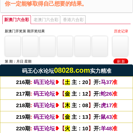
你一定能够取得自己想要的结果。
08028.com
码王心水论坛
实力精准
216期
:
码王论坛
❥
【
土
主：20
】
开:
马37
准
217期
:
码王论坛
❥
【
金
主：12
】
开:
蛇26
准
218期
:
码王论坛
❥
【
木
主：08
】
开:
虎17
准
219期
:
码王论坛
❥
【
金
主：13
】
开:
鼠43
准
220期
:
码王论坛
❥
【
火
主：10
】
开:
羊48
准