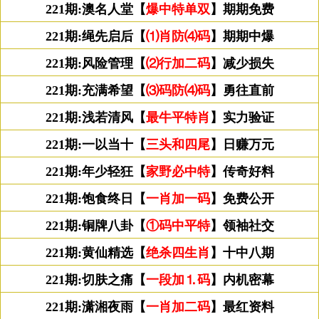
221期:澳名人堂【
爆中特单双
】期期免费
221期:绳先启后【
⑴肖防⑷码
】期期中爆
221期:风险管理【
⑵行加二码
】减少损失
221期:充满希望【
⑶码防⑷码
】勇往直前
221期:浅若清风【
最牛平特肖
】实力验证
221期:一以当十【
三头和四尾
】日赚万元
221期:年少轻狂【
家野必中特
】传奇好料
221期:饱食终日【
一肖加一码
】免费公开
221期:铜牌八卦【
①码中平特
】领袖社交
221期:黄仙精选【
绝杀四生肖
】十中八期
221期:切肤之痛【
一段加⒈码
】内机密幕
221期:潇湘夜雨【
一肖加二码
】最红资料