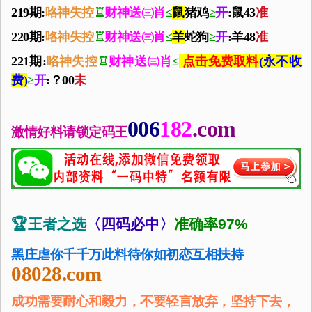
219期:
咯神失控
♖
财神送㈢肖
≤
鼠
猪鸡
≥
开
:鼠43
准
220期:
咯神失控
♖
财神送㈢肖
≤
羊
蛇狗
≥
开
:羊48
准
221期:
咯神失控
♖
财神送㈢肖
≤
点击免费取料
(永不收
费)
≥
开
:？00
未
006
182
.com
激情好料请锁定码王
黑庄虐你千千万此料待你如初恋互相扶持
08028.com
成功需要耐心和毅力，不要轻言放弃，坚持下去，