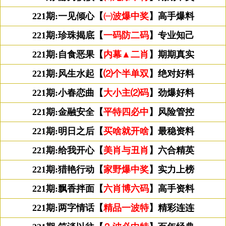
221期:一见倾心【
㈠波爆中奖
】高手爆料
221期:珍珠揭底【
一码防二码
】专业知己
221期:自食恶果【
内幕▲二肖
】期期真实
221期:风生水起【
⑵个半单双
】绝对好料
221期:小春恋曲【
大小主⑵码
】劲爆好料
221期:金融安全【
平特四必中
】风险管控
221期:明日之后【
买啥就开啥
】最稳资料
221期:给我开心【
美肖与丑肖
】六合精英
221期:猎艳行动【
家野爆中奖
】实力上榜
221期:飘香拌面【
六肖博六码
】高手资料
221期:两字情话【
精品一波特
】精彩连连