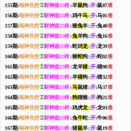
155期:
咯神失控
♖
财神送㈢肖
≤
羊
鼠
狗
≥
开
:鼠07
准
156期:
咯神失控
♖
财神送㈢肖
≤
鸡牛
马
≥
开
:马01
准
157期:
咯神失控
♖
财神送㈢肖
≤
猴
兔
羊
≥
开
:兔40
准
158期:
咯神失控
♖
财神送㈢肖
≤
兔
羊狗
≥
开
:兔16
准
159期:
咯神失控
♖
财神送㈢肖
≤
蛇鸡
龙
≥
开
:龙39
准
160期:
咯神失控
♖
财神送㈢肖
≤
猴
蛇
狗
≥
开
:蛇02
准
161期:
咯神失控
♖
财神送㈢肖
≤
龙羊
猪
≥
开
:猪08
准
162期:
咯神失控
♖
财神送㈢肖
≤
羊
猪
狗
≥
开
:猪32
准
163期:
咯神失控
♖
财神送㈢肖
≤
马
鼠猪
≥
开
:马37
准
164期:
咯神失控
♖
财神送㈢肖
≤
狗
猪猴
≥
开
:狗21
准
165期:
咯神失控
♖
财神送㈢肖
≤
鸡虎
龙
≥
开
:龙03
准
166期:
咯神失控
♖
财神送㈢肖
≤
兔
牛
蛇
≥
开
:牛06
准
167期:
咯神失控
♖
财神送㈢肖
≤
猪
鼠
羊
≥
开
:鼠19
准