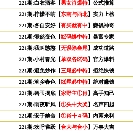
221期:白衣酒客【
男女肖爆特
】公式推算
221期:柠檬不萌【
东南与西北
】实力上榜
221期:各自安好【
有买就有中
】赚钱神奇
221期:愀然变色【
⑿码爆中特
】暴富专家
221期:我叫憨憨【
无误除叁尾
】成功道路
221期:小村春光【
单双各⑵码
】官方爆料
221期:避免炒作【
三尾必中特
】拒绝快钱
221期:渔乡春色【
⑶尾必中特
】绝对赚钱
221期:碧玉揭底【
家野主①肖
】高手知己
221期:雨夜听风【
①头中大奖
】名声四起
221期:安于她命【
①肖╋４码
】内幕来料
221期:欢呼雀跃【
合大与合小
】万事大吉