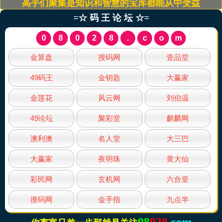
高手们聚集是知识和智慧的宝库都能从中受益
=☆ 码 王 论 坛 ☆=
0
8
0
2
8
.
c
o
m
金算盘
搜码网
壹品堂
49码王
金钥匙
大赢家
金莲花
风云网
刘伯温
49论坛
聚彩堂
麒麟网
澳利澳
名人堂
大三巴
大赢家
夜明珠
黄大仙
彩民网
玄机网
六合皇
搜码网
金手指
九点半
08
028
.com